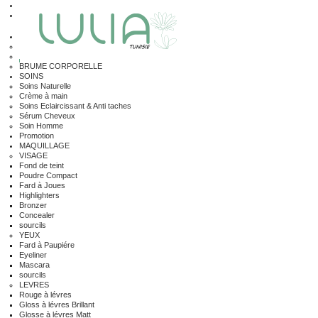
| Se Connecter
Panier :
(vide)
PARFUMS
PARFUMS FEMMES
PARFUMS HOMMES
BRUME CORPORELLE
SOINS
Soins Naturelle
Crème à main
Soins Eclaircissant & Anti taches
Sérum Cheveux
Soin Homme
Promotion
MAQUILLAGE
VISAGE
Fond de teint
Poudre Compact
Fard à Joues
Highlighters
Bronzer
Concealer
sourcils
YEUX
Fard à Paupiére
Eyeliner
Mascara
sourcils
LEVRES
Rouge à lévres
Gloss à lévres Brillant
Glosse à lévres Matt