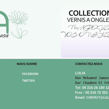
NOUS SUIVRE
CONTACTEZ-NOUS
LULIA
FACEBOOK
Rue Mohamed Jamous
TWITTER
Dar Chaaben El Fe
Tel: 00 216 26 180 1
Fixe : 00 216 72 351
Email:
CONTACT@LULI