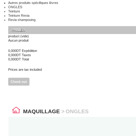
Autres produits spécifiques lèvres
ONGLES
Teinture
Teinture Revia
Revia shampooing
PANIER
product
(vide)
Aucun produit
0,000DT
Expédition
0,000DT
Taxes
0,000DT
Total
Prices are tax included
Check out
MAQUILLAGE
>
ONGLES