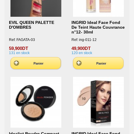
EVIL QUEEN PALETTE
INGRID Ideal Face Fond
D'OMBRES
De Teint Haute Couvrance
n°12- 30ml
Ref: FAGATA-03
Ref: ing-011-12
59,900DT
49,900DT
131
en stock
120
en stock
Panier
Panier
Idealist Poudre Compact
INGRID Ideal Face Fond