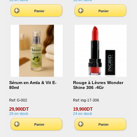
36
en stock
30
en stock
Panier
Panier
Sérum en Amla & Vit E-
Rouge à Lèvres Wonder
80ml
Shine 306 -4Gr
Ref: G-002
Ref: ing-17-306
29,900DT
19,900DT
28
en stock
24
en stock
Panier
Panier