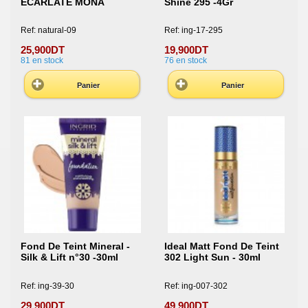
ÉCARLATE MONA
Shine 295 -4Gr
Ref: natural-09
Ref: ing-17-295
25,900DT
19,900DT
81
en stock
76
en stock
Panier
Panier
Fond De Teint Mineral -
Ideal Matt Fond De Teint
Silk & Lift n°30 -30ml
302 Light Sun - 30ml
Ref: ing-39-30
Ref: ing-007-302
29,900DT
49,900DT