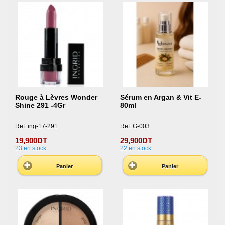
Rouge à Lèvres Wonder
Sérum en Argan & Vit E-
Shine 291 -4Gr
80ml
Ref: ing-17-291
Ref: G-003
19,900DT
29,900DT
23
en stock
22
en stock
Panier
Panier