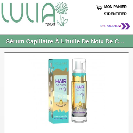
MON PANIER
S'IDENTIFIER
Sérum Capillaire À L'huile De Noix De Coco 30 Ml