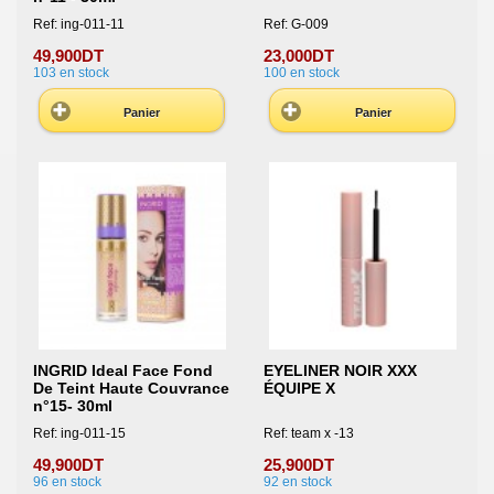
Ref: ing-011-11
Ref: G-009
49,900DT
23,000DT
103
en stock
100
en stock
Panier
Panier
INGRID Ideal Face Fond
EYELINER NOIR XXX
De Teint Haute Couvrance
ÉQUIPE X
n°15- 30ml
Ref: ing-011-15
Ref: team x -13
49,900DT
25,900DT
96
en stock
92
en stock