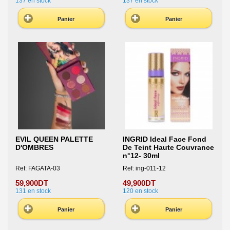
137
en stock
137
en stock
Panier
Panier
EVIL QUEEN PALETTE
INGRID Ideal Face Fond
D'OMBRES
De Teint Haute Couvrance
n°12- 30ml
Ref: FAGATA-03
Ref: ing-011-12
59,900DT
49,900DT
131
en stock
120
en stock
Panier
Panier