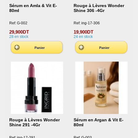
Sérum en Amla & Vit E-
Rouge à Lèvres Wonder
80ml
Shine 306 -4Gr
Ref: G-002
Ref: ing-17-306
29,900DT
19,900DT
28
en stock
24
en stock
Panier
Panier
Rouge à Lèvres Wonder
Sérum en Argan & Vit E-
Shine 291 -4Gr
80ml
Ref: ing-17-291
Ref: G-003