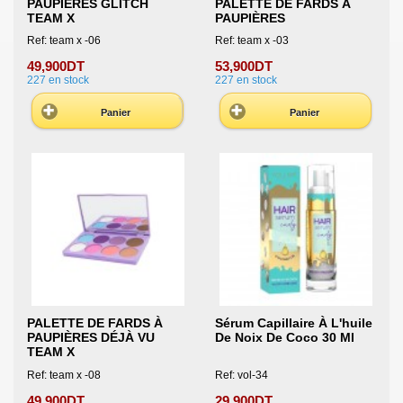
PAUPIÈRES GLITCH
PALETTE DE FARDS À
TEAM X
PAUPIÈRES
Ref: team x -06
Ref: team x -03
49,900DT
53,900DT
227
en stock
227
en stock
Panier
Panier
PALETTE DE FARDS À
Sérum Capillaire À L'huile
PAUPIÈRES DÉJÀ VU
De Noix De Coco 30 Ml
TEAM X
Ref: team x -08
Ref: vol-34
49,900DT
29,900DT